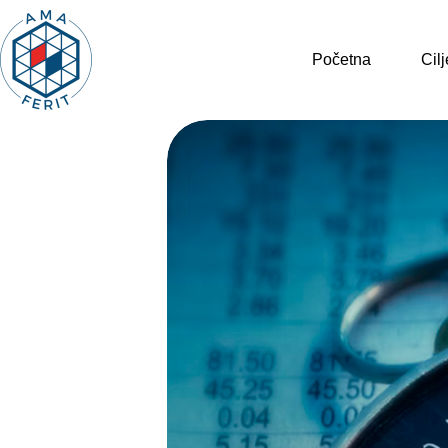
Preskoči
na
sadržaj
Početna
Cilj