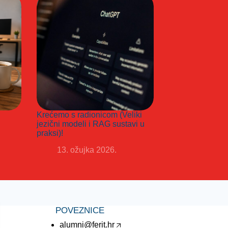
Krećemo s radionicom (Veliki
jezični modeli i RAG sustavi u
praksi)!
13. ožujka 2026.
POVEZNICE
alumni@ferit.hr