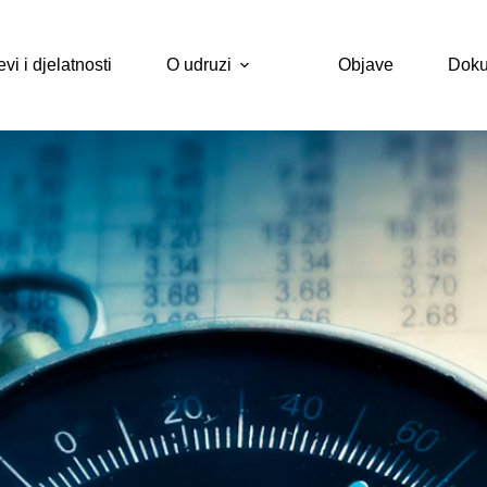
evi i djelatnosti
O udruzi
Objave
Doku