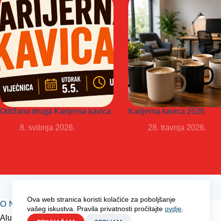
Održana druga Karijerna kavica
Karijerna kavica 2026
8. svibnja 2026.
28. travnja 2026.
Ova web stranica koristi kolačiće za poboljšanje
O NAMA
vašeg iskustva. Pravila privatnosti pročitajte
ovdje
.
Alumni udruga bivših studenata, suradnika i